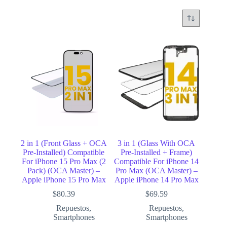
Busca tu reparacion exacta
Mas de 40,000 reparaciones con precio en tiempo real.
Cotiza tu reparación
Selecciona tu dispositivo paso a paso
2 in 1 (Front Glass + OCA
3 in 1 (Glass With OCA
Pre-Installed) Compatible
Pre-Installed + Frame)
Marca:
-
1
For iPhone 15 Pro Max (2
Compatible For iPhone 14
Pack) (OCA Master) –
Pro Max (OCA Master) –
Dispositivo:
-
2
Apple iPhone 15 Pro Max
Apple iPhone 14 Pro Max
Modelo:
-
3
$
80.39
$
69.59
Reparación:
-
4
Repuestos
,
Repuestos
,
Smartphones
Smartphones