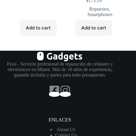
$
175.19
Repuestos
,
Smartphones
Add to cart
Add to cart
Fixsi - Servicio profesional de reparación de celulares y
electrónicos en Miami. Más de 18 años de experiencia,
garantía incluida y partes para todo presupuesto.
ENLACES
About Us
Contact Us