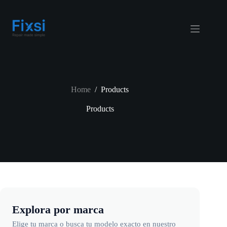
Skip
to
content
Home
/
Products
Products
Explora por marca
Elige tu marca o busca tu modelo exacto en nuestro