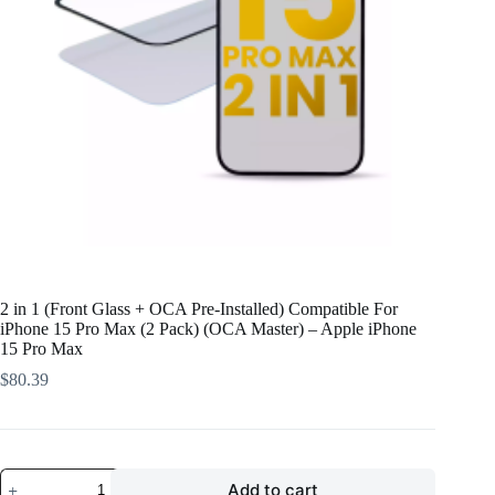
2 in 1 (Front Glass + OCA Pre-Installed) Compatible For
iPhone 15 Pro Max (2 Pack) (OCA Master) – Apple iPhone
15 Pro Max
$
80.39
2
Add to cart
in