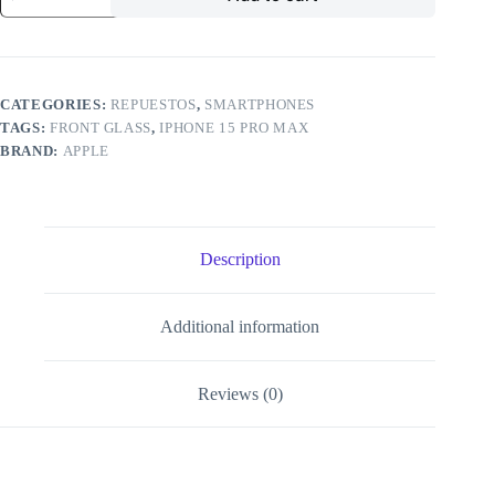
1
(Front
Glass
+
OCA
CATEGORIES:
REPUESTOS
,
SMARTPHONES
Pre-
TAGS:
FRONT GLASS
,
IPHONE 15 PRO MAX
Installed)
Compatible
BRAND:
APPLE
For
iPhone
15
Pro
Max
Description
(2
Pack)
(OCA
Master)
Additional information
-
Apple
iPhone
Reviews (0)
15
Pro
Max
quantity