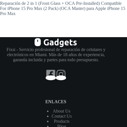
Reparación de 2 in 1 (Front Glass + OCA Pre-Installed) Compatible
For iPhone 15 Pro Max (2 Pack) (OCA Master) para Apple iPhone 15
Pro Max
Fixsi - Servicio profesional de reparación de celulares y
electrónicos en Miami. Más de 18 años de experiencia,
garantía incluida y partes para todo presupuesto.
ENLACES
About Us
Contact Us
Products
Blog