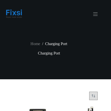
Skip
to
content
Home
/
Charging Port
Charging Port